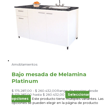
Amoblamientos
Bajo mesada de Melamina
Platinum
$
175.287,00
-
$
260.432,00
Rango de precios: desde
$ 175.287,00 hasta $ 260.432,00
Seleccionar
opciones
Este producto tiene múltiples variantes. Las
opciones se pueden elegir en la página de producto