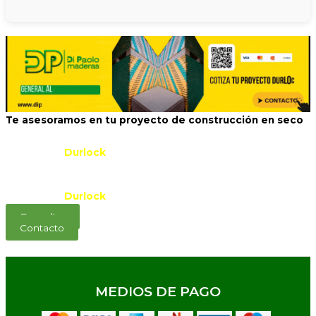
Te asesoramos en tu proyecto de construcción en seco
Si necesitas asesoramiento para tu proyecto con
productos
Durlock
, nosotros te damos una mano.
Te recomendamos los materiales y también los
cotizamos para que despejes todas tus dudas en
productos
Durlock
.
Consultar
Contacto
MEDIOS DE PAGO